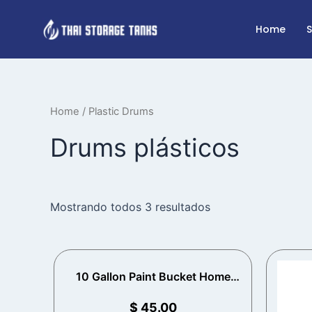
Skip
to
Home
content
Home
/ Plastic Drums
Drums plásticos
Mostrando todos 3 resultados
10 Gallon Paint Bucket Home
Depot
$
45.00