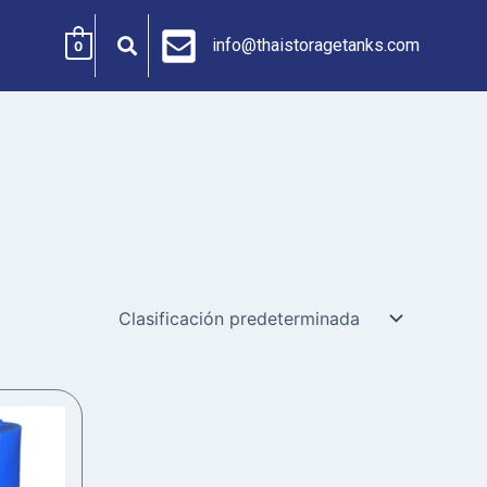
info@thaistoragetanks.com
0