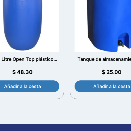
 Litre Open Top plástico
Tanque de almacenamie
Drum
agua Hdpe
$
48.30
$
25.00
Añadir a la cesta
Añadir a la cesta