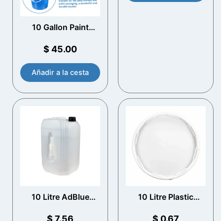
10 Gallon Paint
Bucket
$
45.00
Añadir a la cesta
10 Litre AdBlue
10 Litre Plastic
Container with
Bucket T/E Lid
Spout
(White)
$
7.56
$
0.67