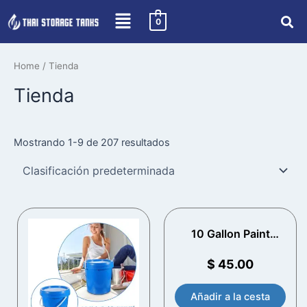
Skip
0
to
content
Home
/ Tienda
Tienda
Mostrando 1-9 de 207 resultados
10 Gallon Paint
Bucket Home Depot
$
45.00
Añadir a la cesta