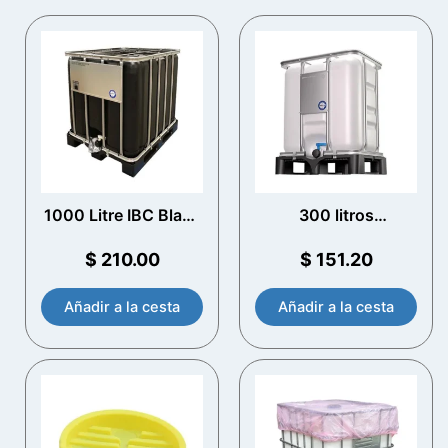
1000 Litre IBC Black
300 litros
UV Protection
COMPACTline
Nuevo IBC
$
210.00
$
151.20
Añadir a la cesta
Añadir a la cesta