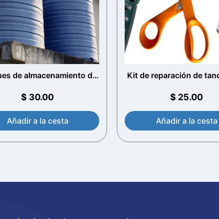
es de almacenamiento de
Kit de reparación de ta
agua residencial
agua de polietilen
$
30.00
$
25.00
Añadir a la cesta
Añadir a la cesta