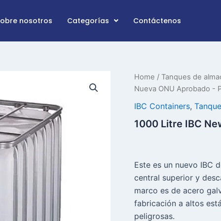
Sobre nosotros
Categorías
Contáctenos
1000
Home
/
Tanques de alma
Litre
Nueva ONU Aprobado - P
IBC
New
IBC Containers
,
Tanque
UN
1000 Litre IBC Ne
Approved
–
Plastic
Pallet
quantity
Este es un nuevo IBC d
central superior y desc
marco es de acero galv
fabricación a altos es
peligrosas.