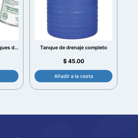
nques de
Tanque de drenaje completo
o
$
45.00
Añadir a la cesta