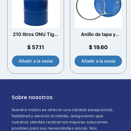
210 litros ONU Tight
Anillo de tapa y
Head Steel Drum
cierre 210 litros de
(Lacado Interior)
acero Drum (lacado)
$
57.11
$
19.60
Añadir a la cesta
Añadir a la cesta
Sobre nosotros
Nuestra misión es ofrecer una calidad excepcional,
fiabilidad y servicio al cliente, asegurando que
nuestros clientes reciban las mejores soluciones
posibles para sus necesidades únicas. Nos