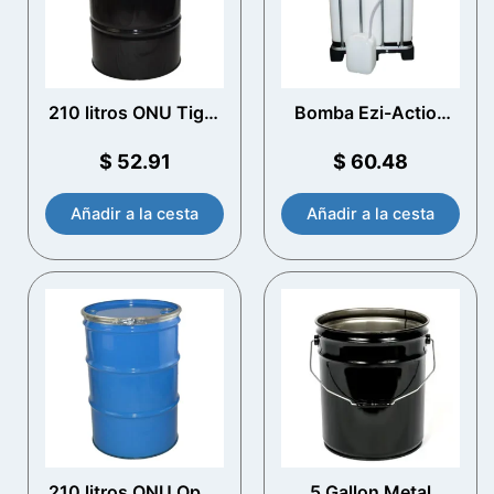
210 litros ONU Tight
Bomba Ezi-Action
Head Steel Drum
1000 Litre IBC
(Plain Interior)
$
52.91
$
60.48
Añadir a la cesta
Añadir a la cesta
210 litros ONU Open
5 Gallon Metal