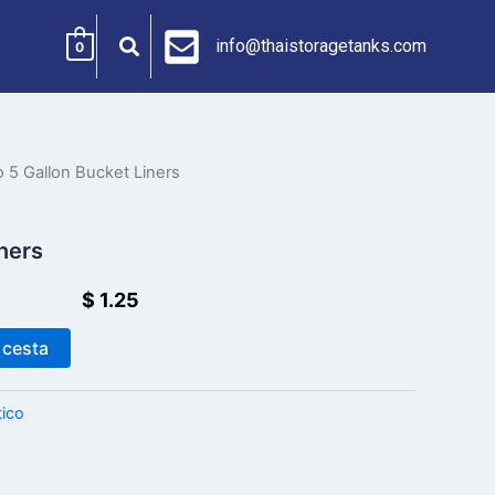
info@thaistoragetanks.com
0
o
5 Gallon Bucket Liners
ners
$
1.25
 cesta
tico