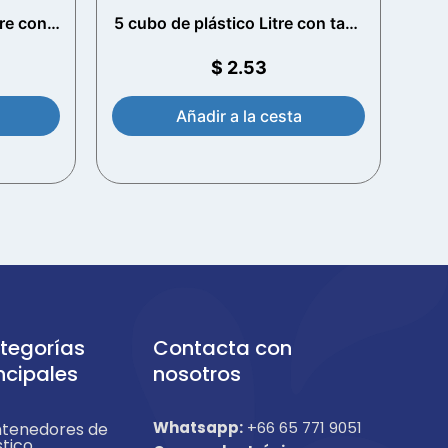
re con
5 cubo de plástico Litre con tapa
ite)
T/E y mango de plástico (White)
$
2.53
Añadir a la cesta
tegorías
Contacta con
ncipales
nosotros
Whatsapp:
+66 65 771 9051
tenedores de
stico