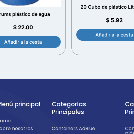
20 Cubo de plástico Lit
mango de metal (Wh
rums plástico de agua
$
5.92
$
22.00
Añadir a la cesta
Añadir a la cesta
enú principal
Categorías
Ca
Principales
Pri
Home
obre nosotros
Containers AdBlue
Con
plá