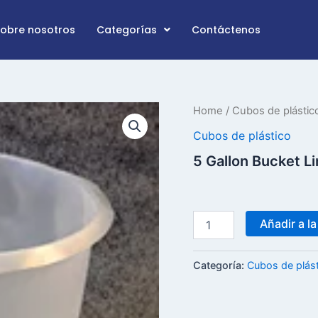
Sobre nosotros
Categorías
Contáctenos
5
Home
/
Cubos de plástic
Gallon
Cubos de plástico
Bucket
Liners
5 Gallon Bucket Li
cantidad
Añadir a la
Categoría:
Cubos de plás