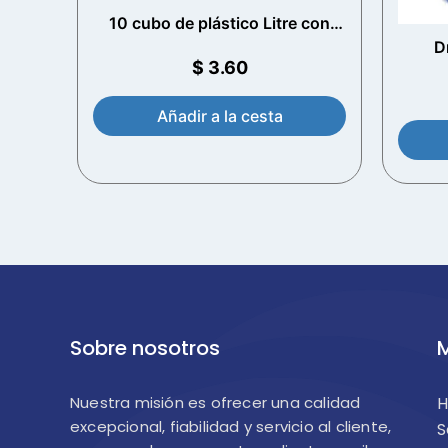
10 cubo de plástico Litre con
mango de plástico (White)
D
$
3.60
Añadir a la cesta
Sobre nosotros
M
Nuestra misión es ofrecer una calidad
excepcional, fiabilidad y servicio al cliente,
S