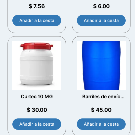
Spout
abierta – blanco
$
7.56
$
6.00
Añadir a la cesta
Añadir a la cesta
Curtec 10 MG
Barriles de envío
azul
$
30.00
$
45.00
Añadir a la cesta
Añadir a la cesta