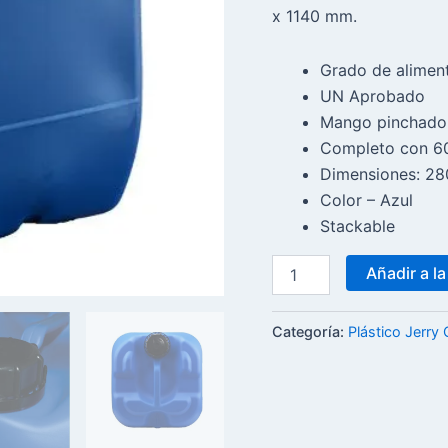
x 1140 mm.
Grado de alimen
UN Aprobado
Mango pinchado i
Completo con 60 
Dimensiones: 28
Color – Azul
Stackable
Añadir a la
Categoría:
Plástico Jerry