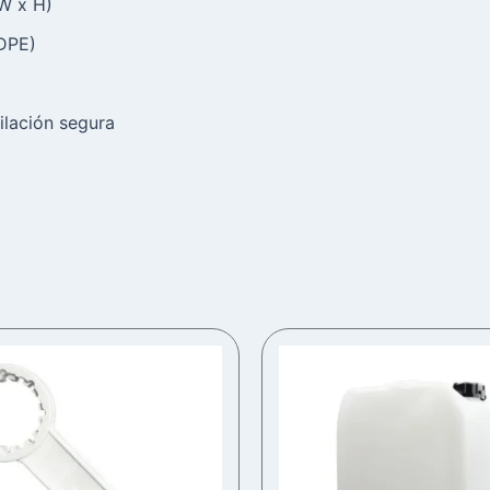
W x H)
HDPE)
ilación segura