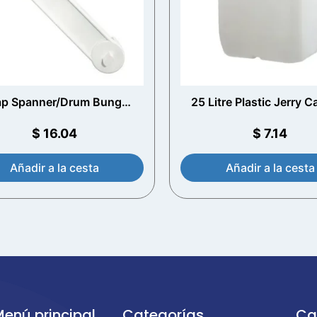
p Spanner/Drum Bung
25 Litre Plastic Jerry 
nch para 210ltr Drums >
T/E Cap
rry Cans 51 + 61mm Dia
$
16.04
$
7.14
Añadir a la cesta
Añadir a la cesta
enú principal
Categorías
Ca