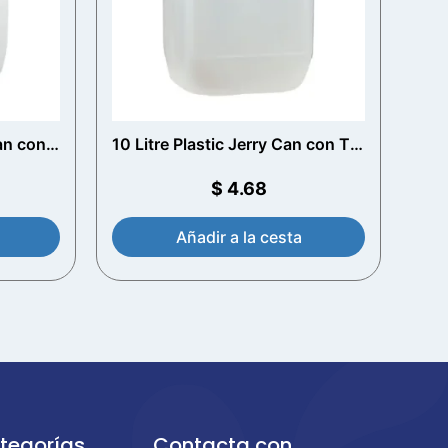
Can con
10 Litre Plastic Jerry Can con T/E
Cap
$
4.68
Añadir a la cesta
tegorías
Contacta con