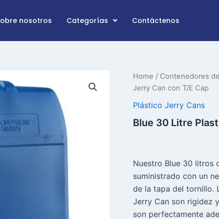
Sobre nosotros
Categorías
Contáctenos
Blue
Home
/
Contenedores de 
30
Jerry Can con T/E Cap
Litre
Plastic
Plástico Jerry Cans
Jerry
Blue 30 Litre Plas
Can
con
la
cantidad
de
Nuestro Blue 30 litros
T/E
suministrado con un n
Cap
de la tapa del tornillo
Jerry Can son rigidez 
son perfectamente ade