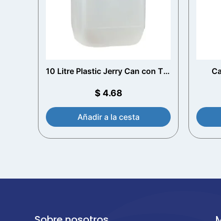
10 Litre Plastic Jerry Can con T/E
Ca
Cap
Wre
Je
$
4.68
Añadir a la cesta
Sobre nosotros
M