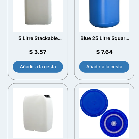
5 Litre Stackable
Blue 25 Litre Square
Plastic Jerry Can con
Round Jerry Can con
T/E Cap
T/E Cap
$
3.57
$
7.64
Añadir a la cesta
Añadir a la cesta