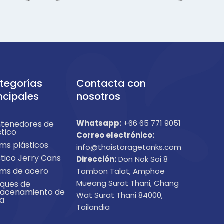
tegorías
Contacta con
ncipales
nosotros
Whatsapp:
+66 65 771 9051
tenedores de
stico
Correo electrónico:
ms plásticos
info@thaistoragetanks.com
stico Jerry Cans
Dirección:
Don Nok Soi 8
ms de acero
Tambon Talat, Amphoe
Mueang Surat Thani, Chang
ques de
acenamiento de
Wat Surat Thani 84000,
a
Tailandia