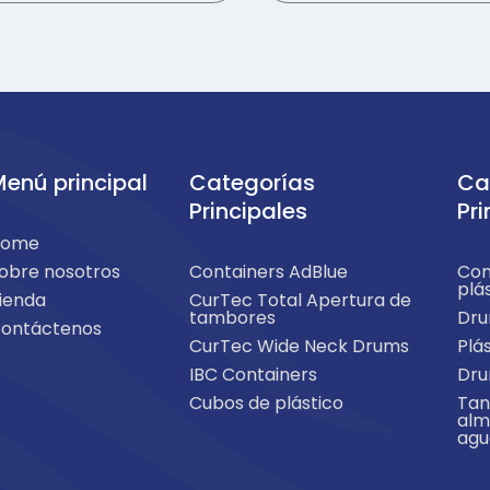
enú principal
Categorías
Ca
Principales
Pri
Home
obre nosotros
Containers AdBlue
Con
plá
ienda
CurTec Total Apertura de
tambores
Dru
ontáctenos
CurTec Wide Neck Drums
Plá
IBC Containers
Dru
Cubos de plástico
Tan
alm
agu