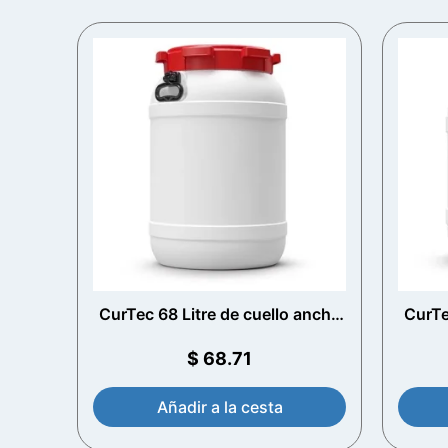
CurTec 68 Litre de cuello ancho
CurTe
con manijas
$
68.71
Añadir a la cesta