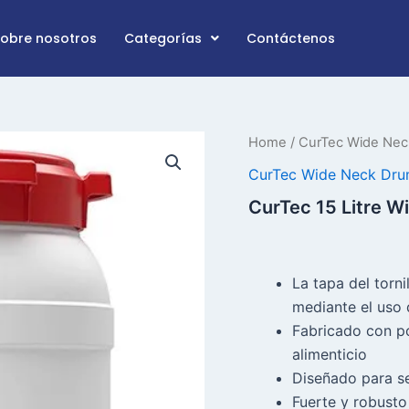
Sobre nosotros
Categorías
Contáctenos
CurTec
Home
/
CurTec Wide Ne
15
CurTec Wide Neck Dr
Litre
Amplia
CurTec 15 Litre 
cantidad
de
drenaje
La tapa del torni
mediante el uso 
Fabricado con po
alimenticio
Diseñado para se
Fuerte y robusto