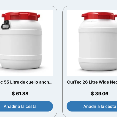
c 55 Litre de cuello ancho
CurTec 26 Litre Wide Ne
con manijas
$
61.88
$
39.06
Añadir a la cesta
Añadir a la cesta