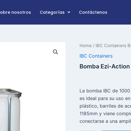
Sobre nosotros
Categorías
Contáctenos
Ezi-
Home
/
IBC Containers
Bo
Action
IBC Containers
1000
Litre
Bomba Ezi-Action 
IBC
Pump
quantity
La bomba IBC de 1000 
es ideal para su uso en
plástico, barriles de 
1185mm y viene comple
conectarse a una ampli