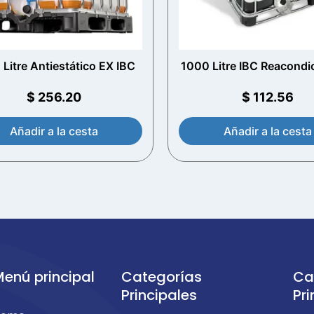
Litre Antiestático EX IBC
1000 Litre IBC Reacondi
$
256.20
$
112.56
Añadir a la cesta
Añadir a la cesta
enú principal
Categorías
Ca
Principales
Pri