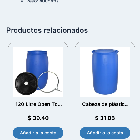
Peso: 400grms
Productos relacionados
120 Litre Open Top
Cabeza de plástico
Drum plástico con
azul de 120 litros
tapa ventilada
$
39.40
$
31.08
Añadir a la cesta
Añadir a la cesta