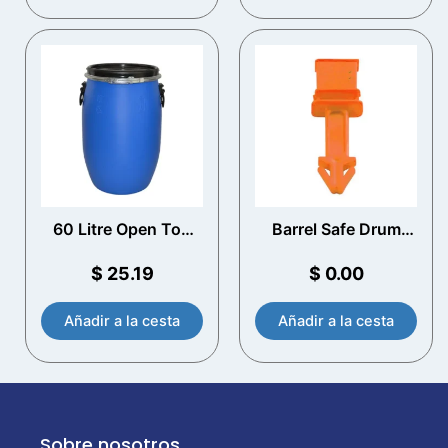
60 Litre Open Top
Barrel Safe Drum
plástico Drum
Seal
$
25.19
$
0.00
Añadir a la cesta
Añadir a la cesta
Sobre nosotros