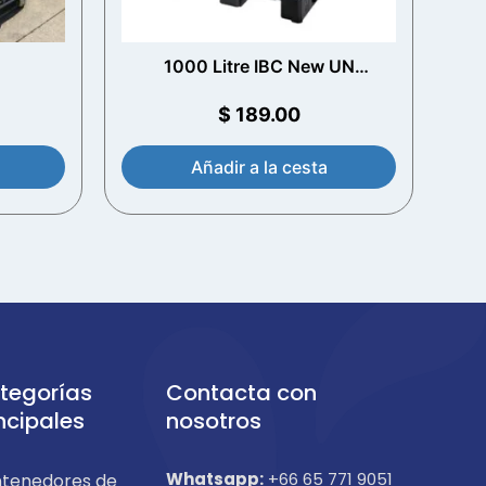
1000 Litre IBC New UN
Approved – Plástico
$
189.00
Añadir a la cesta
tegorías
Contacta con
ncipales
nosotros
Whatsapp:
+66 65 771 9051
tenedores de