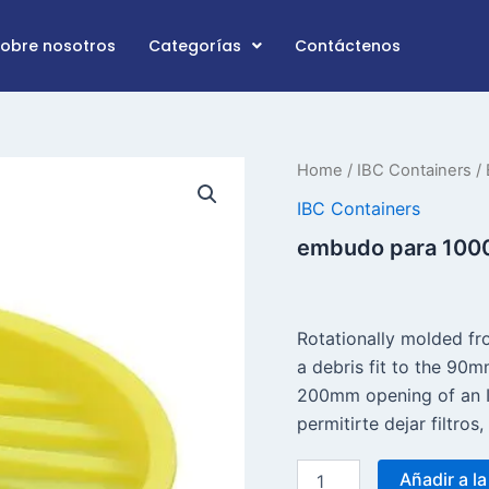
Sobre nosotros
Categorías
Contáctenos
embudo
Home
/
IBC Containers
/ 
para
IBC Containers
la
cantidad
embudo para 1000
de
IBC
de
1000ltr
Rotationally molded fr
a debris fit to the 90m
200mm opening of an I
permitirte dejar filtros
Añadir a la