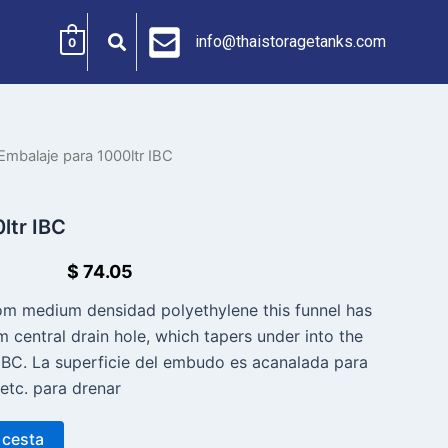
info@thaistoragetanks.com
0
Embalaje para 1000ltr IBC
ltr IBC
$
74.05
om medium densidad polyethylene this funnel has
m central drain hole, which tapers under into the
BC. La superficie del embudo es acanalada para
, etc. para drenar
 cesta