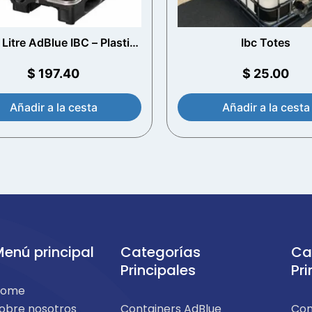
Litre AdBlue IBC – Plastic
Ibc Totes
Pallet – Empty
$
197.40
$
25.00
Añadir a la cesta
Añadir a la cesta
enú principal
Categorías
Ca
Principales
Pri
Home
obre nosotros
Containers AdBlue
Con