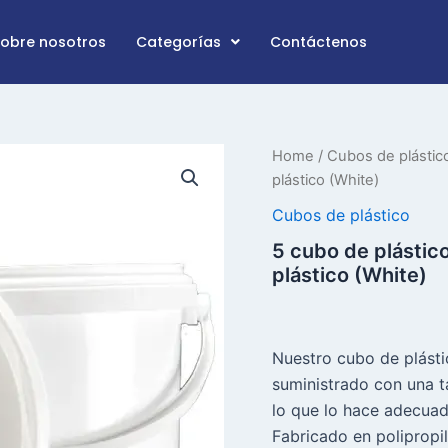
Sobre nosotros
Categorías
Contáctenos
5
Home
/
Cubos de plástic
cubo
plástico (White)
de
plástico
Cubos de plástico
Litre
5 cubo de plástic
con
plástico (White)
tapa
T/E
y
Handle
de
Nuestro cubo de plásti
plástico
suministrado con una t
(White)
lo que lo hace adecuad
cantidad
Fabricado en polipropi