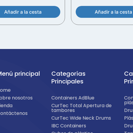
Añadir a la cesta
Añadir a la cesta
enú principal
Categorías
Ca
Principales
Pri
Home
obre nosotros
Containers AdBlue
Con
plá
ienda
CurTec Total Apertura de
tambores
Dru
ontáctenos
CurTec Wide Neck Drums
Plá
IBC Containers
Dru