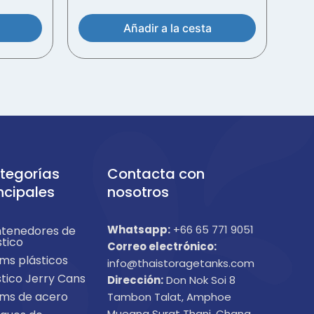
Añadir a la cesta
tegorías
Contacta con
ncipales
nosotros
Whatsapp:
+66 65 771 9051
tenedores de
stico
Correo electrónico:
ms plásticos
info@thaistoragetanks.com
stico Jerry Cans
Dirección:
Don Nok Soi 8
ms de acero
Tambon Talat, Amphoe
Mueang Surat Thani, Chang