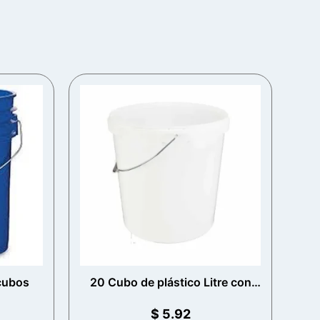
 cubos
20 Cubo de plástico Litre con
mango de metal (White)
$
5.92