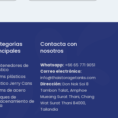
tegorías
Contacta con
ncipales
nosotros
Whatsapp:
+66 65 771 9051
tenedores de
stico
Correo electrónico:
ms plásticos
info@thaistoragetanks.com
stico Jerry Cans
Dirección:
Don Nok Soi 8
ms de acero
Tambon Talat, Amphoe
Mueang Surat Thani, Chang
ques de
acenamiento de
Wat Surat Thani 84000,
a
Tailandia