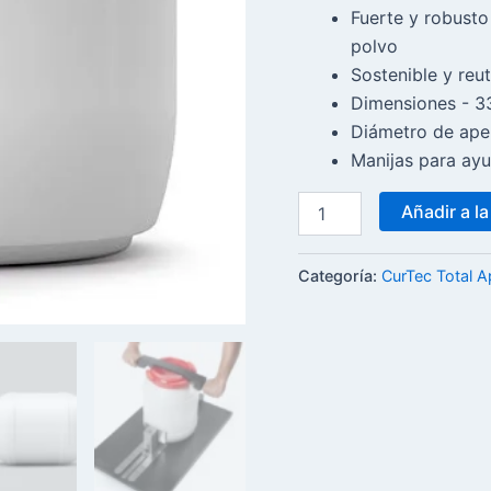
Fuerte y robusto
polvo
Sostenible y reut
Dimensiones - 3
Diámetro de ap
Manijas para ayu
Añadir a la
Categoría:
CurTec Total A