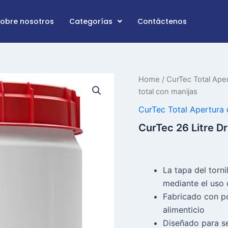
Sobre nosotros
Categorías
Contáctenos
CurTec
Home
/
CurTec Total Ape
26
total con manijas
Litre
Drum
CurTec Total Apertura
de
CurTec 26 Litre D
apertura
total
con
cantidad
de
La tapa del torni
mangos
mediante el uso 
Fabricado con po
alimenticio
Diseñado para se