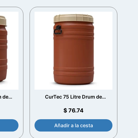
m de
CurTec 75 Litre Drum de
nijas
apertura total con manijas
$
76.74
Añadir a la cesta