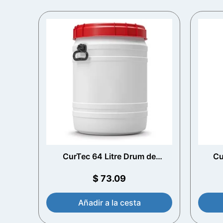
CurTec 64 Litre Drum de
Cu
apertura total con manijas
ape
$
73.09
Añadir a la cesta