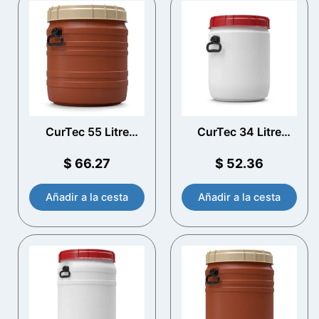
CurTec 55 Litre
CurTec 34 Litre
Drum de apertura
Drum de apertura
total con manijas
total con manijas
$
66.27
$
52.36
Añadir a la cesta
Añadir a la cesta