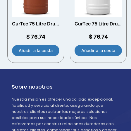
CurTec 75 Litre Drum
CurTec 75 Litre Drum
de apertura total con
de apertura total con
manijas
manijas
$
76.74
$
76.74
Añadir a la cesta
Añadir a la cesta
Sobre nosotros
Nuestra misión es ofrecer una calidad excepcional,
fiabilidad y servicio al cliente, asegurando que
nuestros clientes reciban las mejores soluciones
posibles para sus necesidades únicas. Nos
esforzamos por construir relaciones duraderas con
nuestros clientes, comprender sus desafíos y ofrecer